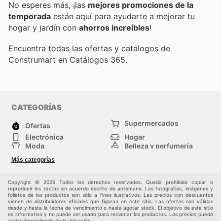
No esperes más, ¡las
mejores promociones de la
temporada
están aquí para ayudarte a mejorar tu
hogar y jardín con
ahorros increíbles
!
Encuentra todas las ofertas y catálogos de
Construmart en Catálogos 365.
CATEGORÍAS
Supermercados
Ofertas
Electrónica
Hogar
Moda
Belleza y perfumería
Herramientas y
Deporte
Más categorías
construcción
Centros comerciales
Otros
Copyright © 2026 Todos los derechos reservados. Queda prohibido copiar o
reproducir los textos sin acuerdo escrito de antemano. Las fotografías, imágenes y
folletos de los productos son sólo a fines ilustrativos. Las precios con descuentos
vienen de distribuidores oficiales que figuran en este sitio. Las ofertas son válidas
desde y hasta la fecha de vencimiento o hasta agotar stock. El objetivo de este sitio
es informativo y no puede ser usado para reclamar los productos. Los precios puede
variar dependiendo de la ubicación.