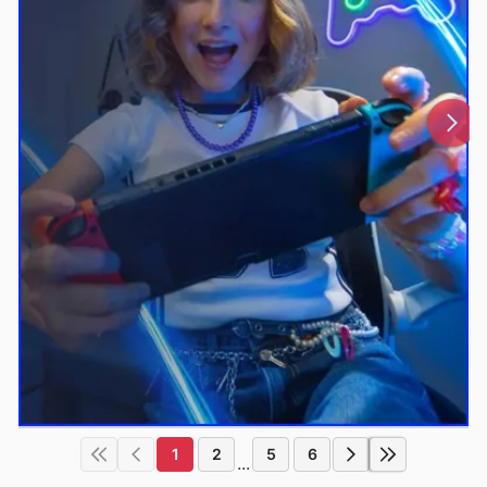
1
2
5
6
...