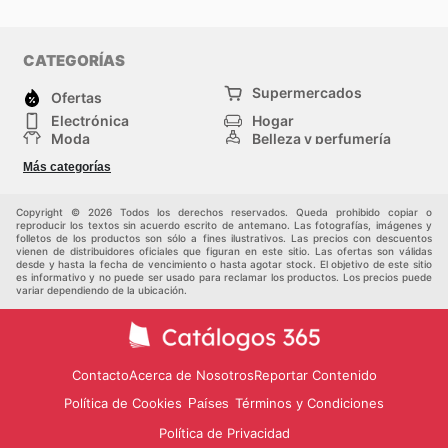
CATEGORÍAS
Supermercados
Ofertas
Electrónica
Hogar
Moda
Belleza y perfumería
Herramientas y
Deporte
Más categorías
construcción
Centros comerciales
Otros
Copyright © 2026 Todos los derechos reservados. Queda prohibido copiar o
reproducir los textos sin acuerdo escrito de antemano. Las fotografías, imágenes y
folletos de los productos son sólo a fines ilustrativos. Las precios con descuentos
vienen de distribuidores oficiales que figuran en este sitio. Las ofertas son válidas
desde y hasta la fecha de vencimiento o hasta agotar stock. El objetivo de este sitio
es informativo y no puede ser usado para reclamar los productos. Los precios puede
variar dependiendo de la ubicación.
Contacto
Acerca de Nosotros
Reportar Contenido
Política de Cookies
Términos y Condiciones
Países
Política de Privacidad