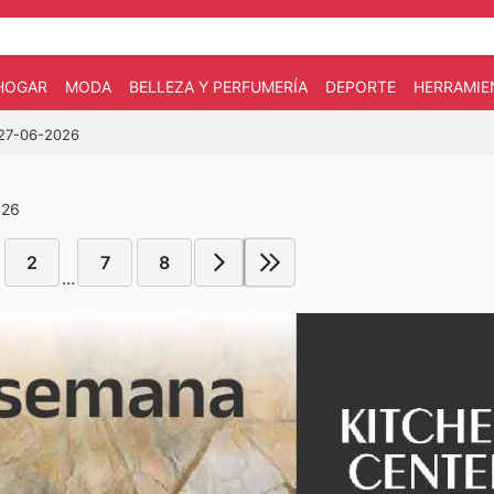
HOGAR
MODA
BELLEZA Y PERFUMERÍA
DEPORTE
HERRAMIE
 27-06-2026
026
2
7
8
...