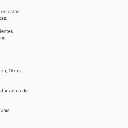
 en estas
tas.
ientes
ina
ón, Otros,
sitar
antes de
país.