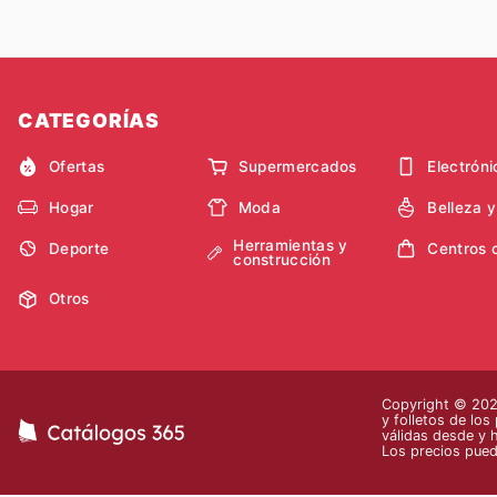
CATEGORÍAS
Ofertas
Supermercados
Electróni
Hogar
Moda
Belleza 
Herramientas y
Deporte
Centros 
construcción
Otros
Copyright © 2026
y folletos de los
válidas desde y 
Los precios pued