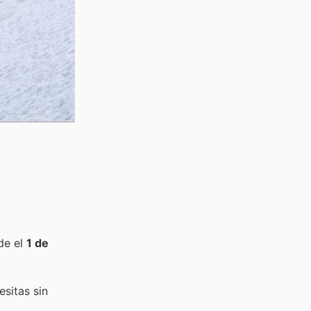
de el
1 de
sitas sin