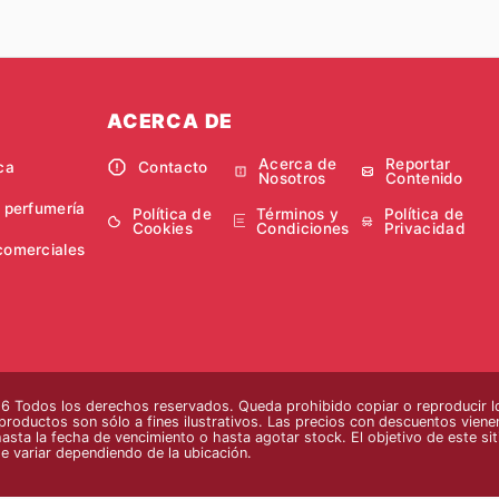
ACERCA DE
Acerca de
Reportar
ca
Contacto
Nosotros
Contenido
y perfumería
Política de
Términos y
Política de
Cookies
Condiciones
Privacidad
comerciales
 Todos los derechos reservados. Queda prohibido copiar o reproducir lo
 productos son sólo a fines ilustrativos. Las precios con descuentos vienen
hasta la fecha de vencimiento o hasta agotar stock. El objetivo de este si
e variar dependiendo de la ubicación.