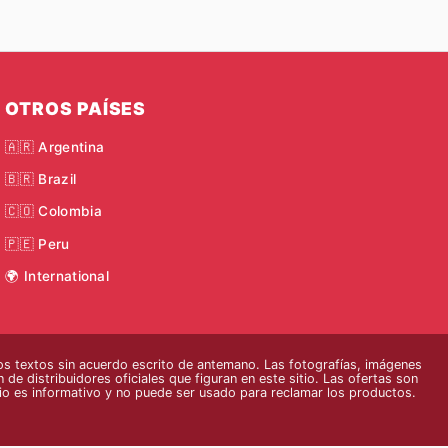
OTROS PAÍSES
🇦🇷 Argentina
🇧🇷 Brazil
🇨🇴 Colombia
🇵🇪 Peru
🌍 International
s textos sin acuerdo escrito de antemano. Las fotografías, imágenes
 de distribuidores oficiales que figuran en este sitio. Las ofertas son
tio es informativo y no puede ser usado para reclamar los productos.