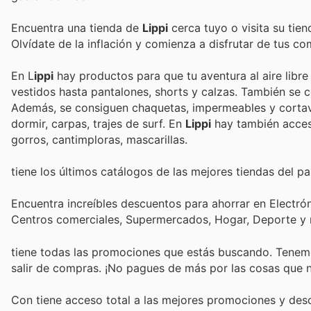
Encuentra una tienda de
Lippi
cerca tuyo o visita su tie
Olvídate de la inflación y comienza a disfrutar de tus c
En L
ippi
hay productos para que tu aventura al aire libre
vestidos hasta pantalones, shorts y calzas. También se comercializan botas, zapatillas, sanda
Además, se consiguen chaquetas, impermeables y cortavi
dormir, carpas, trajes de surf. En
Lippi
hay también acceso
gorros, cantimploras, mascarillas.
tiene los últimos catálogos de las mejores tiendas del pai
Encuentra increíbles descuentos para ahorrar en Electrón
Centros comerciales, Supermercados, Hogar, Deporte y
tiene todas las promociones que estás buscando. Tenemo
salir de compras. ¡No pagues de más por las cosas que n
Con
tiene acceso total a las mejores promociones y de