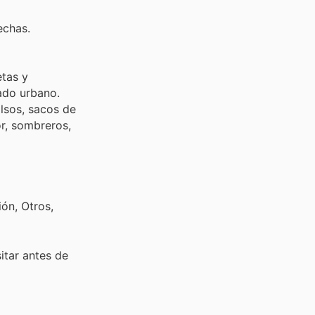
echas.
etas y
lsos, sacos de
r, sombreros,
ón, Otros,
sitar
antes de