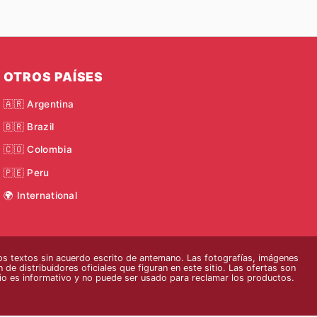
OTROS PAÍSES
🇦🇷 Argentina
🇧🇷 Brazil
🇨🇴 Colombia
🇵🇪 Peru
🌍 International
s textos sin acuerdo escrito de antemano. Las fotografías, imágenes
 de distribuidores oficiales que figuran en este sitio. Las ofertas son
tio es informativo y no puede ser usado para reclamar los productos.