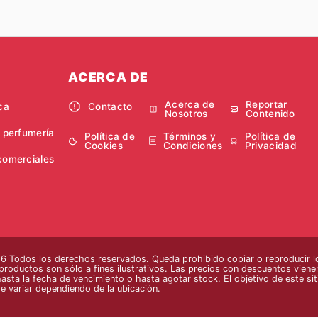
ACERCA DE
Acerca de
Reportar
ca
Contacto
Nosotros
Contenido
y perfumería
Política de
Términos y
Política de
Cookies
Condiciones
Privacidad
comerciales
 Todos los derechos reservados. Queda prohibido copiar o reproducir lo
 productos son sólo a fines ilustrativos. Las precios con descuentos vienen
hasta la fecha de vencimiento o hasta agotar stock. El objetivo de este si
e variar dependiendo de la ubicación.