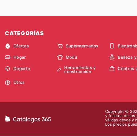
CATEGORÍAS
Ofertas
Supermercados
Electróni
Hogar
Moda
Belleza 
Herramientas y
Deporte
Centros 
construcción
Otros
Copyright © 2026
y folletos de los
válidas desde y 
Los precios pued