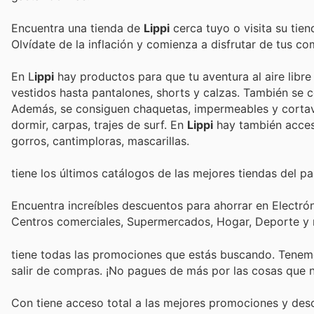
Encuentra una tienda de
Lippi
cerca tuyo o visita su tie
Olvídate de la inflación y comienza a disfrutar de tus c
En L
ippi
hay productos para que tu aventura al aire libre
vestidos hasta pantalones, shorts y calzas. También se comercializan botas, zapatillas, sanda
Además, se consiguen chaquetas, impermeables y cortavi
dormir, carpas, trajes de surf. En
Lippi
hay también acceso
gorros, cantimploras, mascarillas.
tiene los últimos catálogos de las mejores tiendas del pai
Encuentra increíbles descuentos para ahorrar en Electrón
Centros comerciales, Supermercados, Hogar, Deporte y
tiene todas las promociones que estás buscando. Tenemo
salir de compras. ¡No pagues de más por las cosas que n
Con
tiene acceso total a las mejores promociones y de