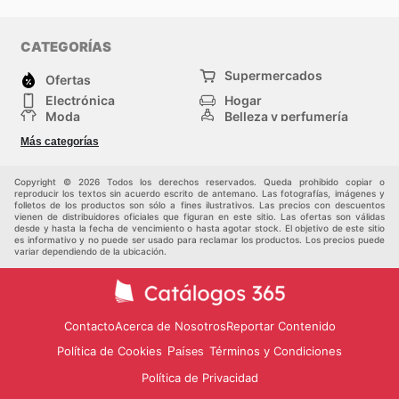
CATEGORÍAS
Supermercados
Ofertas
Electrónica
Hogar
Moda
Belleza y perfumería
Herramientas y
Deporte
Más categorías
construcción
Centros comerciales
Otros
Copyright © 2026 Todos los derechos reservados. Queda prohibido copiar o
reproducir los textos sin acuerdo escrito de antemano. Las fotografías, imágenes y
folletos de los productos son sólo a fines ilustrativos. Las precios con descuentos
vienen de distribuidores oficiales que figuran en este sitio. Las ofertas son válidas
desde y hasta la fecha de vencimiento o hasta agotar stock. El objetivo de este sitio
es informativo y no puede ser usado para reclamar los productos. Los precios puede
variar dependiendo de la ubicación.
Contacto
Acerca de Nosotros
Reportar Contenido
Política de Cookies
Términos y Condiciones
Países
Política de Privacidad