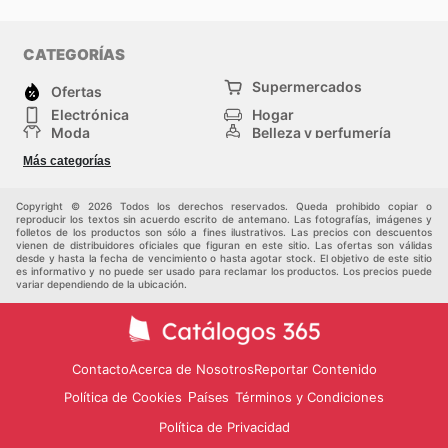
CATEGORÍAS
Supermercados
Ofertas
Electrónica
Hogar
Moda
Belleza y perfumería
Herramientas y
Deporte
Más categorías
construcción
Centros comerciales
Otros
Copyright © 2026 Todos los derechos reservados. Queda prohibido copiar o
reproducir los textos sin acuerdo escrito de antemano. Las fotografías, imágenes y
folletos de los productos son sólo a fines ilustrativos. Las precios con descuentos
vienen de distribuidores oficiales que figuran en este sitio. Las ofertas son válidas
desde y hasta la fecha de vencimiento o hasta agotar stock. El objetivo de este sitio
es informativo y no puede ser usado para reclamar los productos. Los precios puede
variar dependiendo de la ubicación.
Contacto
Acerca de Nosotros
Reportar Contenido
Política de Cookies
Términos y Condiciones
Países
Política de Privacidad