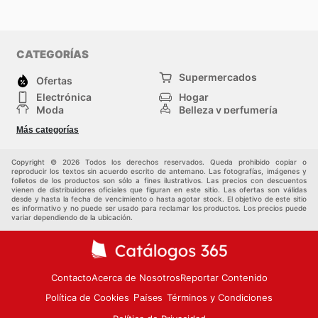
CATEGORÍAS
Supermercados
Ofertas
Electrónica
Hogar
Moda
Belleza y perfumería
Herramientas y
Deporte
Más categorías
construcción
Centros comerciales
Otros
Copyright © 2026 Todos los derechos reservados. Queda prohibido copiar o
reproducir los textos sin acuerdo escrito de antemano. Las fotografías, imágenes y
folletos de los productos son sólo a fines ilustrativos. Las precios con descuentos
vienen de distribuidores oficiales que figuran en este sitio. Las ofertas son válidas
desde y hasta la fecha de vencimiento o hasta agotar stock. El objetivo de este sitio
es informativo y no puede ser usado para reclamar los productos. Los precios puede
variar dependiendo de la ubicación.
Contacto
Acerca de Nosotros
Reportar Contenido
Política de Cookies
Términos y Condiciones
Países