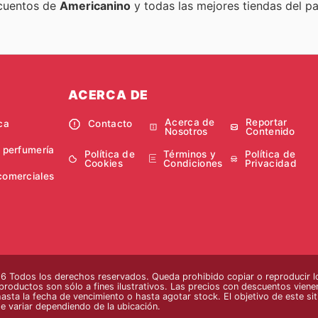
scuentos de
Americanino
y todas las mejores tiendas del pa
ACERCA DE
Acerca de
Reportar
ca
Contacto
Nosotros
Contenido
y perfumería
Política de
Términos y
Política de
Cookies
Condiciones
Privacidad
comerciales
 Todos los derechos reservados. Queda prohibido copiar o reproducir lo
 productos son sólo a fines ilustrativos. Las precios con descuentos vienen
hasta la fecha de vencimiento o hasta agotar stock. El objetivo de este si
e variar dependiendo de la ubicación.