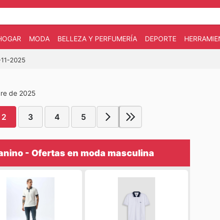
HOGAR
MODA
BELLEZA Y PERFUMERÍA
DEPORTE
HERRAMIE
8-11-2025
bre de 2025
2
3
4
5
nino - Ofertas en moda masculina