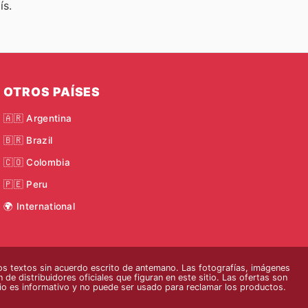
ís.
OTROS PAÍSES
🇦🇷 Argentina
🇧🇷 Brazil
🇨🇴 Colombia
🇵🇪 Peru
🌍 International
s textos sin acuerdo escrito de antemano. Las fotografías, imágenes
 de distribuidores oficiales que figuran en este sitio. Las ofertas son
tio es informativo y no puede ser usado para reclamar los productos.