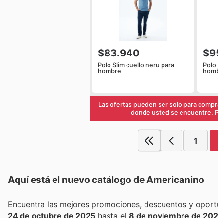
$83.940
$9
Polo Slim cuello neru para
Polo 
hombre
hom
Las ofertas pueden ser solo para compra
donde usted se encuentre. Pa
1
Aquí está el nuevo catálogo de
Americanino
24 de octubre de 2025
hasta el
8 de noviembre de 20