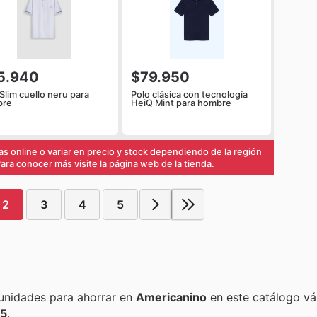
5.940
$79.950
Slim cuello neru para
Polo clásica con tecnología
bre
HeiQ Mint para hombre
s online o variar en precio y stock dependiendo de la región
ra conocer más visite la página web de la tienda.
2
3
4
5
Encuentra las mejores promociones, descuentos y oportunidades para ahorrar en
Americanino
en este catálogo vá
25
.