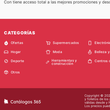
Con
tiene acceso total a las mejores promociones y de
CATEGORÍAS
Ofertas
Supermercados
Electróni
Hogar
Moda
Belleza 
Herramientas y
Deporte
Centros 
construcción
Otros
Copyright © 2026
y folletos de los
válidas desde y 
Los precios pued