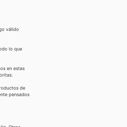
go válido
odo lo que
tos en estas
ritas.
productos de
ente pensados