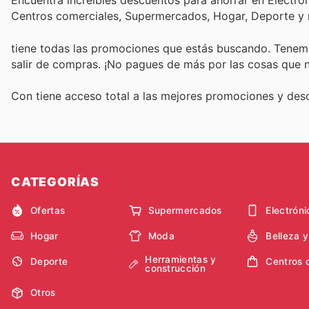
Encuentra increíbles descuentos para ahorrar en Electrón
Centros comerciales, Supermercados, Hogar, Deporte y
tiene todas las promociones que estás buscando. Tenemo
salir de compras. ¡No pagues de más por las cosas que n
Con
tiene acceso total a las mejores promociones y de
CATEGORÍAS
Ofertas
Supermercados
Electróni
Hogar
Moda
Belleza 
Herramientas y
Deporte
Centros 
construcción
Otros