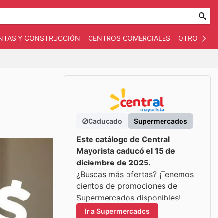
NTAS Y CONSTRUCCIÓN
CENTROS COMERCIALES
OTROS
B
Caducado
Supermercados
Este catálogo de Central
Mayorista caducó el 15 de
diciembre de 2025.
¿Buscas más ofertas? ¡Tenemos
cientos de promociones de
Supermercados disponibles!
Ir a Supermercados