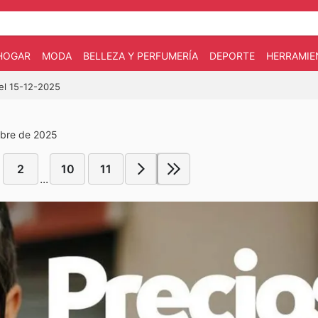
HOGAR
MODA
BELLEZA Y PERFUMERÍA
DEPORTE
HERRAMIE
 el 15-12-2025
mbre de 2025
2
10
11
...