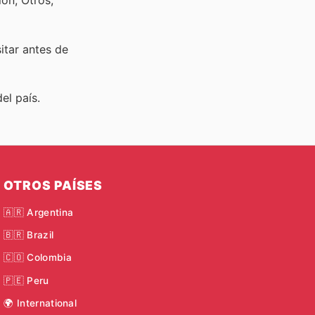
ón, Otros,
sitar
antes de
el país.
OTROS PAÍSES
🇦🇷 Argentina
🇧🇷 Brazil
🇨🇴 Colombia
🇵🇪 Peru
🌍 International