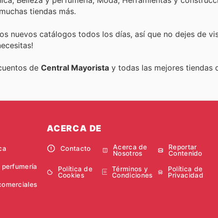
ica, Belleza y perfumería, Moda, Herramientas y construcci
 muchas tiendas más.
s nuevos catálogos todos los días, así que no dejes de vi
ecesitas!
scuentos de
Central Mayorista
y todas las mejores tiendas d
ACERCA DE
Acerca de
Reportar
ca
Contacto
Nosotros
Contenido
y perfumería
Política de
Términos y
Política de
Cookies
Condiciones
Privacidad
comerciales