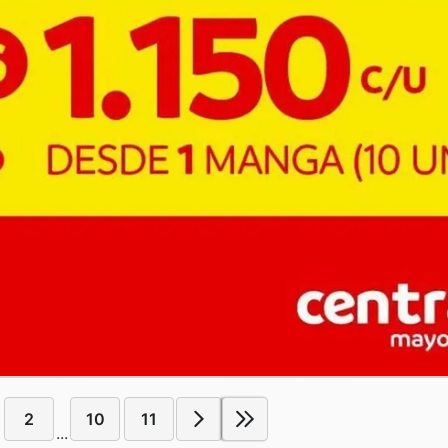
2
10
11
...