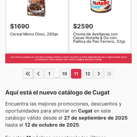
$1690
$2590
Cereal Mono Choc, 260gr.
Crema de Avellanas con
Cacao Nutella & Go con
Palitos de Pan Ferrero, 52gr.
Las ofertas pueden ser solo para compras online o variar en precio y stock dependiendo de la región donde usted
se encuentre. Para conocer más visite la página web de la tienda.
1
10
11
12
...
Aquí está el nuevo catálogo de
Cugat
Encuentra las mejores promociones, descuentos y
oportunidades para ahorrar en
Cugat
en este
catálogo válido desde el
27 de septiembre de 2025
hasta el
12 de octubre de 2025
.