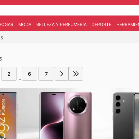
HOGAR
MODA
BELLEZA Y PERFUMERÍA
DEPORTE
HERRAMIE
25
25
2
6
7
...