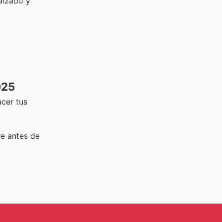
alzado y
025
cer tus
e antes de