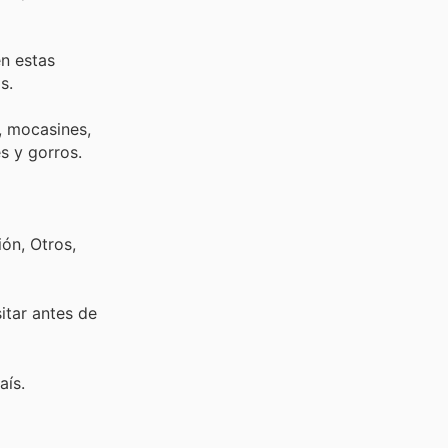
en estas
s.
, mocasines,
s y gorros.
ón, Otros,
sitar
antes de
aís.