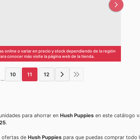
s online o variar en precio y stock dependiendo de la región
ra conocer más visite la página web de la tienda.
10
11
12
...
Encuentra las mejores promociones, descuentos y oportunidades para ahorrar en
Hush Puppies
en este catálogo v
025
.
y ofertas de
Hush Puppies
para que puedas comprar todo 