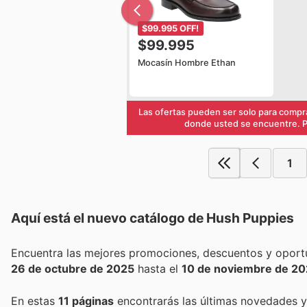
$99.995 OFF!
$99.995
Mocasín Hombre Ethan
Las ofertas pueden ser solo para compra
donde usted se encuentre. Pa
1
Aquí está el nuevo catálogo de
Hush Puppies
26 de octubre de 2025
hasta el
10 de noviembre de 2
En estas
11 páginas
encontrarás las últimas novedades 