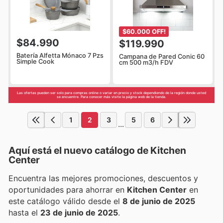
$60.000 OFF!
$84.990
$119.990
Batería Alfetta Mónaco 7 Pzs
Campana de Pared Conic 60
Simple Cook
cm 500 m3/h FDV
Las ofertas pueden ser solo para compras online o variar en precio y stock dependiendo de la región donde usted
se encuentre. Para conocer más visite la página web de la tienda.
1
2
3
5
6
...
Aquí está el nuevo catálogo de
Kitchen
Center
Encuentra las mejores promociones, descuentos y
oportunidades para ahorrar en
Kitchen Center
en
este catálogo válido desde el
8 de junio de 2025
hasta el
23 de junio de 2025
.