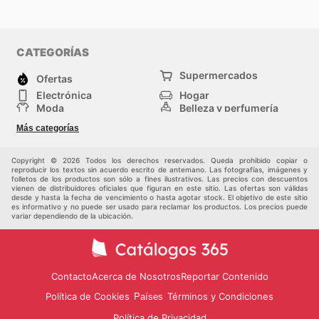
CATEGORÍAS
Supermercados
Ofertas
Electrónica
Hogar
Moda
Belleza y perfumería
Herramientas y
Deporte
Más categorías
construcción
Centros comerciales
Otros
Copyright © 2026 Todos los derechos reservados. Queda prohibido copiar o
reproducir los textos sin acuerdo escrito de antemano. Las fotografías, imágenes y
folletos de los productos son sólo a fines ilustrativos. Las precios con descuentos
vienen de distribuidores oficiales que figuran en este sitio. Las ofertas son válidas
desde y hasta la fecha de vencimiento o hasta agotar stock. El objetivo de este sitio
es informativo y no puede ser usado para reclamar los productos. Los precios puede
variar dependiendo de la ubicación.
Contacto
Acerca de Nosotros
Reportar Contenido
Política de Cookies
Términos y Condiciones
Países
Política de Privacidad