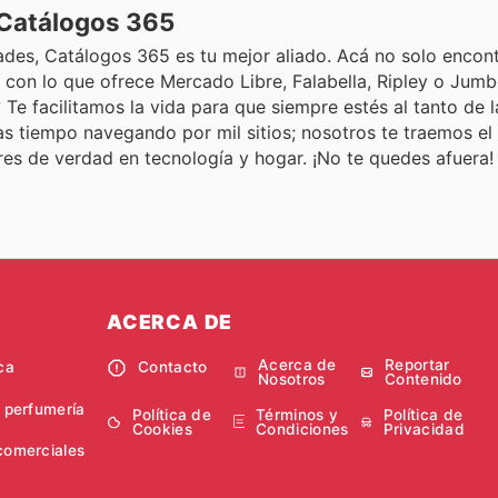
 Catálogos 365
ades, Catálogos 365 es tu mejor aliado. Acá no solo encont
con lo que ofrece Mercado Libre, Falabella, Ripley o Jumb
Te facilitamos la vida para que siempre estés al tanto de l
s tiempo navegando por mil sitios; nosotros te traemos el
rres de verdad en tecnología y hogar. ¡No te quedes afuera!
ACERCA DE
Acerca de
Reportar
ca
Contacto
Nosotros
Contenido
y perfumería
Política de
Términos y
Política de
Cookies
Condiciones
Privacidad
comerciales