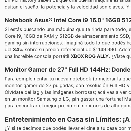
quitan el sueño, la potencia y la velocidad son claves. ¡
Notebook Asus® Intel Core i9 16.0" 16GB 5
Si estás buscando una máquina que te rinda para todo, e
Core i9, 16GB de RAM y 512GB de almacenamiento SSD, es
gaming sin interrupciones. ¡Imaginá todo lo que podés h
del
34%
sobre su precio referencial de $1.149.990. Ademá
una increíble consola portátil
XBOX ROG ALLY
. ¿Viste 
Monitor Gamer de 27" Full HD 144Hz: Donde l
Para complementar tu nueva notebook (o mejorar la que 
monitor gamer de 27 pulgadas, con resolución Full HD y 
Olvídate del lag y las imágenes borrosas; acá vas a ver c
en un monitor Samsung o LG, ¡sin gastar una fortuna! Ma
para encontrar el mejor precio en monitores de alta gama.
Entretenimiento en Casa sin Límites: ¡A 
¿Y si te decimos que podés llevar el cine a tu casa por