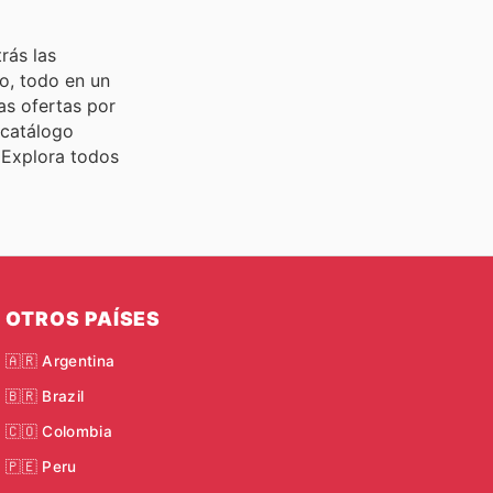
rás las
o, todo en un
as ofertas por
 catálogo
 Explora todos
OTROS PAÍSES
🇦🇷 Argentina
🇧🇷 Brazil
🇨🇴 Colombia
🇵🇪 Peru