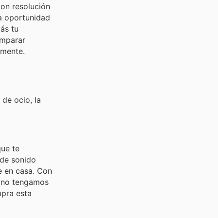
on resolución
la oportunidad
vás tu
omparar
emente.
de ocio, la
ue te
 de sonido
e en casa. Con
e no tengamos
mpra esta