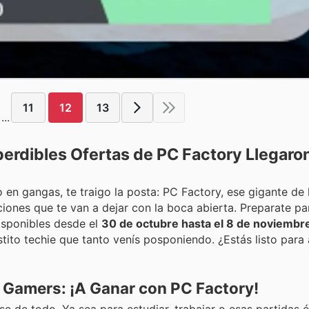
11
12
13
...
perdibles Ofertas de PC Factory Llegaro
en gangas, te traigo la posta: PC Factory, ese gigante de 
ciones que te van a dejar con la boca abierta. Preparate pa
isponibles desde el
30 de octubre hasta el 8 de noviembr
ito techie que tanto venís posponiendo. ¿Estás listo para
 Gamers: ¡A Ganar con PC Factory!
de todo. Ya sea para estudiar, trabajar o esas partidas é