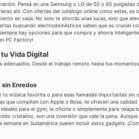
ración. Pensá en una Samsung o LG de 50 o 65 pulgadas c
vieras ahí. Con ofertas del catálogo online como estas, es 
miento en casa. No solo te ahorrás unas lucas, sino que ele
ofertas buscando electrodomésticos saben que es crucial c
 siempre hay opciones para que compra y ahorra inteligent
en PC Factory!
tu Vida Digital
os adecuados. Desde el trabajo remoto hasta tus momentos 
 sin Enredos
u música favorita o para esas llamadas importantes sin q
cas que compiten con Apple o Bose, te ofrecen una calidad
deales para el gym, la oficina o simplemente para relajart
onido cristalino, son una inversión que vale la pena. Aunqu
ta semana en Sudamérica suelen incluir estos gadgets. ¡Co