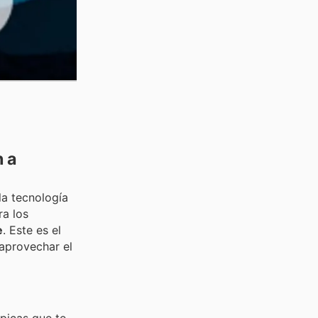
n a
la tecnología
ra los
e
. Este es el
 aprovechar el
picas que te