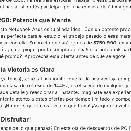
Y ni hablar si podés participar por una consola de última ge
12GB: Potencia que Manda
sta Notebook Asus es tu aliada ideal. Con un potente proc
 perfecta para el estudio, el trabajo pesado o esas mara
acer con ella! Su precio de catálogo es de
$759.990
, un a
s, ¡ojo al piojo!, por la compra de
cualquier
notebook part
qué promo? ¡Aprovecha esta oferta antes de que se agote!
a Victoria es Clara
ya tenés), ¿qué tal un monitor que te dé una ventaja comp
una tasa de refresco de 144Hz, es el sueño de cualquier ju
ada detalle y reaccionar al instante. Imaginate esa experie
ntente atento a estas ofertas por tiempo limitado y compa
 ¡No dejes que tu rival vea lo que tú no! ¡Asegura tu victor
Disfrutar!
 menos de lo que pensás? En esta ola de descuentos de PC F