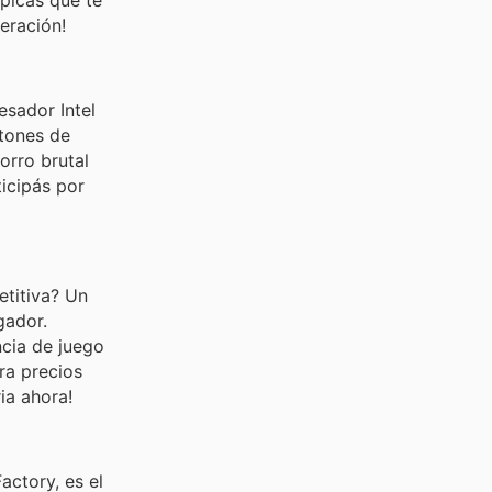
neración!
esador Intel
tones de
horro brutal
icipás por
etitiva? Un
gador.
ncia de juego
ra precios
ia ahora!
actory, es el