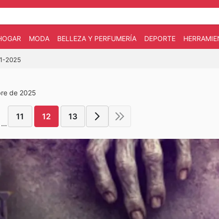
HOGAR
MODA
BELLEZA Y PERFUMERÍA
DEPORTE
HERRAMIE
11-2025
bre de 2025
11
12
13
...