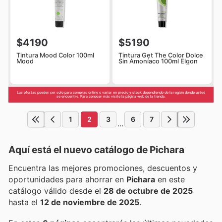
$4190
$5190
Tintura Mood Color 100ml
Tintura Get The Color Dolce
Mood
Sin Amoníaco 100ml Elgon
Las ofertas pueden ser solo para compras online o variar en precio y stock dependiendo de la región donde usted
se encuentre. Para conocer más visite la página web de la tienda.
1
2
3
6
7
...
Aquí está el nuevo catálogo de
Pichara
Encuentra las mejores promociones, descuentos y
oportunidades para ahorrar en
Pichara
en este
catálogo válido desde el
28 de octubre de 2025
hasta el
12 de noviembre de 2025
.