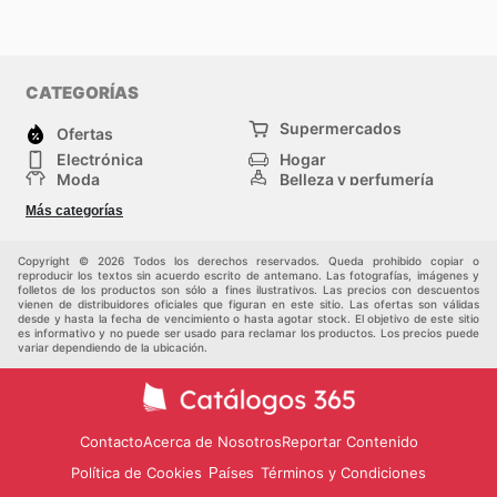
CATEGORÍAS
Supermercados
Ofertas
Electrónica
Hogar
Moda
Belleza y perfumería
Herramientas y
Deporte
Más categorías
construcción
Centros comerciales
Otros
Copyright © 2026 Todos los derechos reservados. Queda prohibido copiar o
reproducir los textos sin acuerdo escrito de antemano. Las fotografías, imágenes y
folletos de los productos son sólo a fines ilustrativos. Las precios con descuentos
vienen de distribuidores oficiales que figuran en este sitio. Las ofertas son válidas
desde y hasta la fecha de vencimiento o hasta agotar stock. El objetivo de este sitio
es informativo y no puede ser usado para reclamar los productos. Los precios puede
variar dependiendo de la ubicación.
Contacto
Acerca de Nosotros
Reportar Contenido
Política de Cookies
Términos y Condiciones
Países