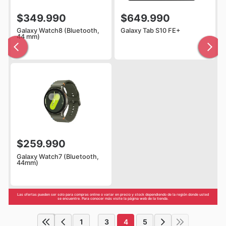
$349.990
$649.990
Galaxy Watch8 (Bluetooth,
Galaxy Tab S10 FE+
44 mm)
$259.990
Galaxy Watch7 (Bluetooth,
44mm)
Las ofertas pueden ser solo para compras online o variar en precio y stock dependiendo de la región donde usted
se encuentre. Para conocer más visite la página web de la tienda.
1
3
4
5
...