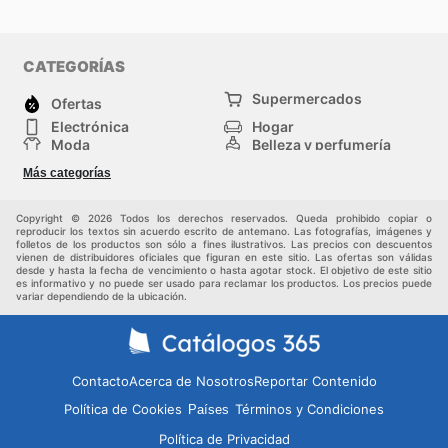
CATEGORÍAS
Supermercados
Ofertas
Electrónica
Hogar
Moda
Belleza y perfumería
Herramientas y
Deporte
Más categorías
construcción
Centros comerciales
Otros
Copyright © 2026 Todos los derechos reservados. Queda prohibido copiar o
reproducir los textos sin acuerdo escrito de antemano. Las fotografías, imágenes y
folletos de los productos son sólo a fines ilustrativos. Las precios con descuentos
vienen de distribuidores oficiales que figuran en este sitio. Las ofertas son válidas
desde y hasta la fecha de vencimiento o hasta agotar stock. El objetivo de este sitio
es informativo y no puede ser usado para reclamar los productos. Los precios puede
variar dependiendo de la ubicación.
Contacto
Acerca de Nosotros
Reportar Contenido
Política de Cookies
Términos y Condiciones
Países
Política de Privacidad