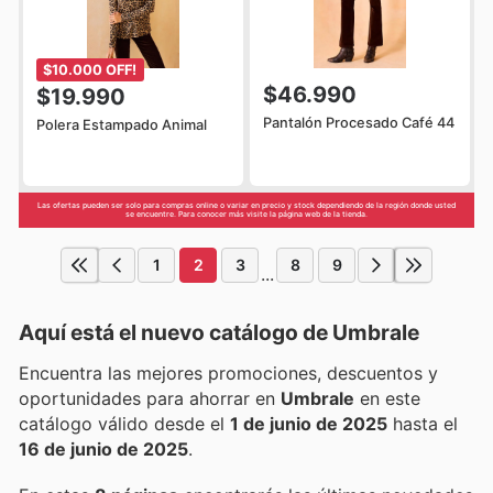
$10.000 OFF!
$46.990
$19.990
Pantalón Procesado Café 44
Polera Estampado Animal
Las ofertas pueden ser solo para compras online o variar en precio y stock dependiendo de la región donde usted
se encuentre. Para conocer más visite la página web de la tienda.
1
2
3
8
9
...
Aquí está el nuevo catálogo de
Umbrale
Encuentra las mejores promociones, descuentos y
oportunidades para ahorrar en
Umbrale
en este
catálogo válido desde el
1 de junio de 2025
hasta el
16 de junio de 2025
.