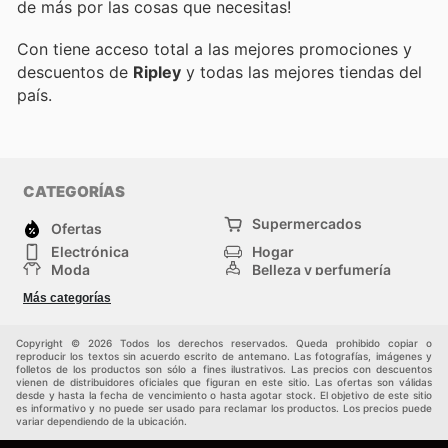
de más por las cosas que necesitas!
Con
tiene acceso total a las mejores promociones y
descuentos de
Ripley
y todas las mejores tiendas del
país.
CATEGORÍAS
Supermercados
Ofertas
Electrónica
Hogar
Moda
Belleza y perfumería
Herramientas y
Deporte
Más categorías
construcción
Centros comerciales
Otros
Copyright © 2026 Todos los derechos reservados. Queda prohibido copiar o
reproducir los textos sin acuerdo escrito de antemano. Las fotografías, imágenes y
folletos de los productos son sólo a fines ilustrativos. Las precios con descuentos
vienen de distribuidores oficiales que figuran en este sitio. Las ofertas son válidas
desde y hasta la fecha de vencimiento o hasta agotar stock. El objetivo de este sitio
es informativo y no puede ser usado para reclamar los productos. Los precios puede
variar dependiendo de la ubicación.