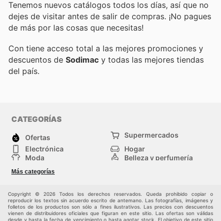
Tenemos nuevos catálogos todos los días, así que no
dejes de visitar
antes de salir de compras. ¡No pagues
de más por las cosas que necesitas!
Con
tiene acceso total a las mejores promociones y
descuentos de
Sodimac
y todas las mejores tiendas
del país.
CATEGORÍAS
Supermercados
Ofertas
Electrónica
Hogar
Moda
Belleza y perfumería
Herramientas y
Deporte
Más categorías
construcción
Centros comerciales
Otros
Copyright © 2026 Todos los derechos reservados. Queda prohibido copiar o
reproducir los textos sin acuerdo escrito de antemano. Las fotografías, imágenes y
folletos de los productos son sólo a fines ilustrativos. Las precios con descuentos
vienen de distribuidores oficiales que figuran en este sitio. Las ofertas son válidas
desde y hasta la fecha de vencimiento o hasta agotar stock. El objetivo de este sitio