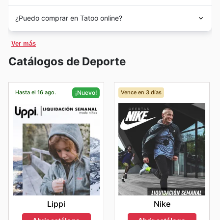
sus tiendas es posible conseguir todo lo necesario para
nuestro sitio. Podrás encontrar promociones especiales
La tienda
Tatoo
de Providencia abre de lunes a viernes
salir a realizar actividades en la montaña o deportivas.
¿Puedo comprar en Tatoo online?
que coinciden con eventos importantes como el
Cyber
de 10.30 a 19.30 y sábados de 10.30 a 16 horas. La
Las tiendas
Tatoo
tienen productos de calidad a
Day
, el
Día de la Madre
, el
Día del Padre
, las rebajas de
sucursal en Las Condes funciona de lunes a domingos
excelentes precios.
Tatoo
también dispone de una tienda online para que
Primavera
,
Verano
, el regreso a clases, los
descuentos
de 10 a 20 horas. Puedes ver más info de sus tiendas
Ver más
puedas equiparte sin tener que salir de tu casa. Ingresa
de Otoño
y la
Navidad
, además de las celebraciones de
aquí:
https://**Tatoo**.ws/cl/tiendas
.
a su sitio y consigue una gran cantidad de productos.
Año Nuevo
. Revisar estas publicaciones antes de visitar
Catálogos de Deporte
La tienda tiene un servicio de envíos express en 4 horas
la tienda te permitirá planificar tus compras y
en Santiago.
aprovechar al máximo las
ofertas exclusivas
y los
descuentos en tienda
.
Hasta el 16 ago.
Vence en 3 días
¡Nuevo!
Nike
Lippi