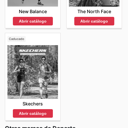
New Balance
The North Face
Abrir catálogo
Abrir catálogo
Caducado
Skechers
Abrir catálogo