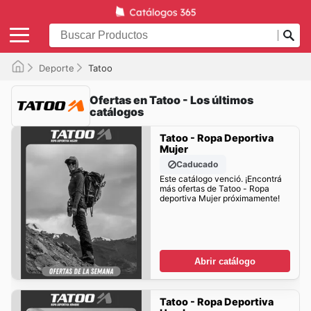
Deporte
Tatoo
Ofertas en Tatoo - Los últimos
catálogos
Tatoo - Ropa Deportiva
Mujer
Caducado
Este catálogo venció. ¡Encontrá
más ofertas de Tatoo - Ropa
deportiva Mujer próximamente!
Abrir catálogo
Tatoo - Ropa Deportiva