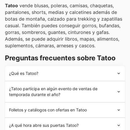
Tatoo
vende blusas, poleras, camisas, chaquetas,
pantalones, shorts, medias y calcetines además de
botas de montaña, calzado para trekking y zapatillas
casual. También puedes conseguir gorros, bufandas,
gorras, sombreros, guantes, cinturones y gafas.
Además, se puede adquirir libros, mapas, alimentos,
suplementos, cámaras, arneses y cascos.
Preguntas frecuentes sobre Tatoo
¿Qué es Tatoo?
La historia de
Tatoo
comenzó en 1992 cuando dos
¿Tatoo participa en algún evento de ventas de
estudiantes llamados Mauricio Carreño y Gabriela Laso
temporada durante el año?
decidieron comenzar un emprendimiento de camisetas
con diseños turísticos en un departamento de Santiago.
Sí, Tatoo participa activamente en una gran variedad de
Luego de 4 años abrieron su primera tienda en el Mall y
Folletos y catálogos con ofertas en Tatoo
ofertas de temporada
y
descuentos semanales
dos años después establecieron su propia fábrica en
durante todo el año en Chile. Para no perderte ninguna
Ecuador.
Tatoo
es una tienda especializada en
indumentaria y
de estas oportunidades, te recomendamos explorar
¿A qué hora abre sus puertas Tatoo?
calzado
para actividades de aventura y al aire libre. En
nuestros
folletos
y
catálogos
de Tatoo disponibles en