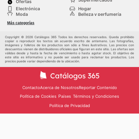
Ofertas
Electrónica
Hogar
Moda
Belleza y perfumería
Herramientas y
Deporte
Más categorías
construcción
Centros comerciales
Otros
Copyright © 2026 Catálogos 365 Todos los derechos reservados. Queda prohibido
copiar o reproducir los textos sin acuerdo escrito de antemano. Las fotografías,
imágenes y folletos de los productos son sólo a fines ilustrativos. Las precios con
descuentos vienen de distribuidores oficiales que figuran en este sitio. Las ofertas son
válidas desde y hasta la fecha de vencimiento o hasta agotar stock. El objetivo de
este sitio es informativo y no puede ser usado para reclamar los productos. Los
precios puede variar dependiendo de la ubicación.
Contacto
Acerca de Nosotros
Reportar Contenido
Política de Cookies
Términos y Condiciones
Países
Política de Privacidad