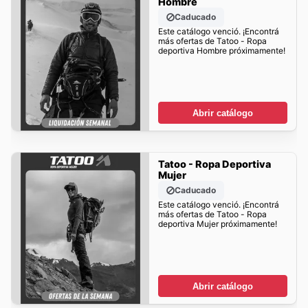
Hombre
Caducado
Este catálogo venció. ¡Encontrá
más ofertas de Tatoo - Ropa
deportiva Hombre próximamente!
Abrir catálogo
Tatoo - Ropa Deportiva
Mujer
Caducado
Este catálogo venció. ¡Encontrá
más ofertas de Tatoo - Ropa
deportiva Mujer próximamente!
Abrir catálogo