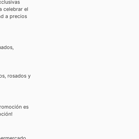
xclusivas
 celebrar el
ad a precios
nados,
os, rosados y
promoción es
oción!
upermercado