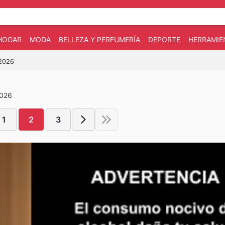
HOGAR
MODA
BELLEZA Y PERFUMERÍA
DEPORTE
HERRAMIE
-2026
2026
1
2
3