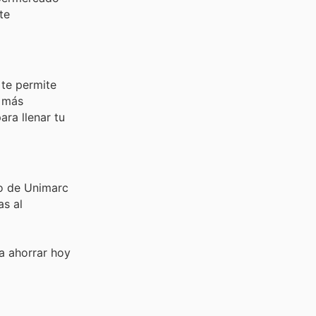
te
 te permite
e más
ra llenar tu
to de Unimarc
as al
a ahorrar hoy