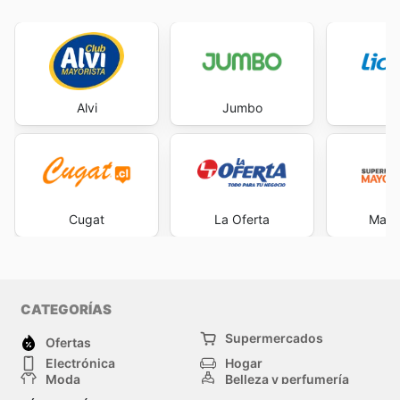
Alvi
Jumbo
L
Cugat
La Oferta
Mayor
CATEGORÍAS
Supermercados
Ofertas
Electrónica
Hogar
Moda
Belleza y perfumería
Herramientas y
Deporte